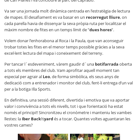
Va ser una jornada molt dinàmica centrada en l’estratègia de lectura
de mapes. El desafiament es va basar en un
recorregut lliure
, on
cada parella havia de dissenyar la seva pròpia ruta per localitzar el
màxim nombre de fites en un temps límit de ”
dues hores
”.
Volem donar l’enhorabona al Roca i la Paula, que van aconseguir
trobar totes les fites en el menor temps possible gràcies a la seva
excel·lent lectura del mapa i coneixement del terreny.
Per tancar l´esdeveniment, vàrem gaudir d´una
botifarrada
oberta
a tots els membres del club. Vam aprofitar aquell moment tan
especial per agrair al
Leo
, de forma simbòlica, els seus anys de
dedicació com a entrenador i monitor del club, fent-li entrega d’un val
per a la botiga Illa Sports.
En definitiva, una sessió diferent, divertida i emotiva que va aportar
valor i convivència a tots els nivells, tot i que l’orientació ha estat
només el principi!! Sincronitzeu el cronòmetre i manteniu les vambes
llestes: la
Iber Back
½
yard
és a tocar. Quantes voltes aguantaran les
vostres cames?