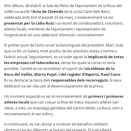
Ahir dilluns, 28 d’abril, la Sala de Plens de l’Ajuntament de la Roca del
Vallès va acollir l’
Acte de Cloenda
de la cursa Camí dels ibers,
celebrada amb èxit el passat 23 de març. L’esdeveniment va ser
presentat per la Lídia Ruiz
i va reunir als col·laboradors, voluntaris,
atletes locals, membres de l’Ajuntament i representants de
l’organització en una celebració d’emoció i reconeixement.
El primer punt de l’acte va ser la benvinguda del president, Marc Solé,
que va fer un balanç molt positiu de les activitats dutes a terme a
l’edició actual. Seguidament, es va voler agrair la
implicació de totes
les empreses col·laboradores
, sense les quals la cursa no seria
possible. També es va reconèixer el suport de l’
alcaldessa de la
Roca del Vallès, Marta Pujol, i del regidor d’Esports, Raul Cano
.
Es va destacar la tasca dels
responsables dels recorreguts
, la seva
dedicació va ser clau per al desenvolupament de la prova.
Un moment especial va ser el reconeixement als
primers i primeres
atletes locals
que van creuar la línia de meta. Aquests atletes van
rebre, a més, un massatge gentilesa del Centre Mèdic La Roca, com a
reconeixement al seu esforç.
A continuació, es van donar a conèixer els beneficis solidaris
obtinguts en les diferents activitats del projecte. El trail infantil