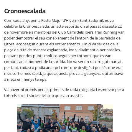
Cronoescalada
Com cada any, per la Festa Major d’Hivern (Sant Sadurní), es va
celebrar la Cronoescalada, un acte esportiu on el passat dissabte 22
de novembre els membres del Club Camí dels Ibers Trail Running van
poder demostrar el seu coneixement de l’entorn de la Serralada del
Litoral aconseguit durant els entrenaments. L’inici va ser des de la
plaça de l’Era de manera esglaonada, individualment o per parelles,
passant per dos punts molt coneguts per tothom, que es van
comunicar al moment de la sortida. No va ser un recorregut marcat,
per tant, cadascú podia anar pel camí que desitgés i pensés que era
més curt o més ràpid, ja que aquesta prova la guanyava qui arribava
a meta en menys temps.
Va haver-hi premis per als primers de cada categoria i esmorzar per a
tots els socis i sòcies del club que van assistir.