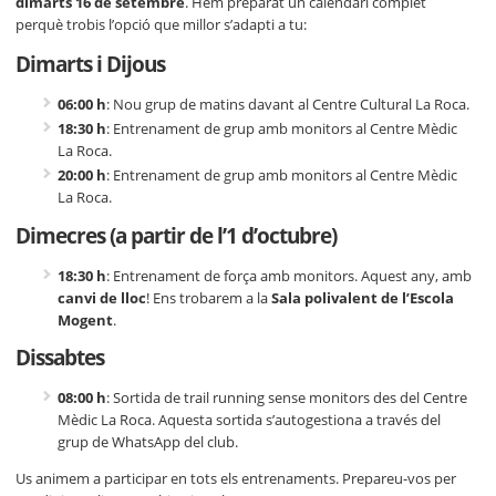
dimarts 16 de setembre
. Hem preparat un calendari complet
perquè trobis l’opció que millor s’adapti a tu:
Dimarts i Dijous
06:00 h
: Nou grup de matins davant al Centre Cultural La Roca.
18:30 h
: Entrenament de grup amb monitors al Centre Mèdic
La Roca.
20:00 h
: Entrenament de grup amb monitors al Centre Mèdic
La Roca.
Dimecres (a partir de l’1 d’octubre)
18:30 h
: Entrenament de força amb monitors. Aquest any, amb
canvi de lloc
! Ens trobarem a la
Sala polivalent de l’Escola
Mogent
.
Dissabtes
08:00 h
: Sortida de trail running sense monitors des del Centre
Mèdic La Roca. Aquesta sortida s’autogestiona a través del
grup de WhatsApp del club.
Us animem a participar en tots els entrenaments. Prepareu-vos per