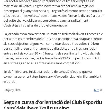
Per acotar l’esdeveniment, l’organització va limitar el repte a un
màxim de 10 voltes. La gran novetat va arribar amb la regla del
desempat: el guanyador seria qui registrés el menor temps acumulat
a les tres últimes voltes. Aquest matís va desfermar la diversió a partir
del vuitè gir, i va obligar els corredors a canviar radicalment
d’estratègia i a vigilar de prop el cronòmetre.
La jornada es va convertir en un matí de trail molt divertit i accessible
per a tots els membres del club. Cada participant va adaptar el repte
als seus objectius: alguns van completar dues o tres voltes (10 km)
per complir el seu entrenament de dissabte; uns altres van rodar
entre cinc i sis voltes (20 km) buscant els seus límits individuals; i els
més agosarats van aguantar fins al final (33.4 km) per donar-ho tot
en els tres girs decisius entre rialles i sana competició.
En definitiva, una iniciativa rodona de cohesió dʻequip que va
combinar aprenentatge, intercanvi dʻexperiències i el millor ambient
esportiu.
28 juny 2026
Més
Segona cursa d’orientació del Club Esportiu
Camí dels Ibers Trail running