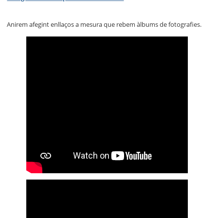
Anirem afegint enllaços a mesura que rebem àlbums de fotografies.