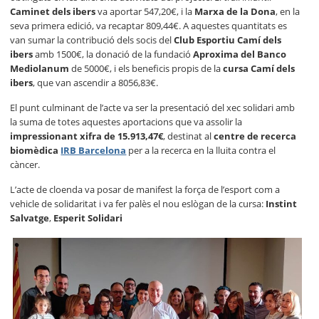
Caminet dels ibers
va aportar 547,20€, i la
Marxa de la Dona
, en la
seva primera edició, va recaptar 809,44€. A aquestes quantitats es
van sumar la contribució dels socis del
Club Esportiu Camí dels
ibers
amb 1500€, la donació de la fundació
Aproxima del Banco
Mediolanum
de 5000€, i els beneficis propis de la
cursa Camí dels
ibers
, que van ascendir a 8056,83€.
El punt culminant de l’acte va ser la presentació del xec solidari amb
la suma de totes aquestes aportacions que va assolir la
impressionant xifra de 15.913,47€
, destinat al
centre de recerca
biomèdica
IRB Barcelona
per a la recerca en la lluita contra el
càncer.
L’acte de cloenda va posar de manifest la força de l’esport com a
vehicle de solidaritat i va fer palès el nou eslògan de la cursa:
Instint
Salvatge
,
Esperit Solidari