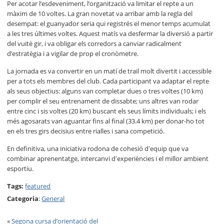
Per acotar l’esdeveniment, l’organització va limitar el repte a un
màxim de 10 voltes. La gran novetat va arribar amb la regla del
desempat: el guanyador seria qui registrés el menor temps acumulat
a les tres últimes voltes. Aquest matís va desfermar la diversió a partir
del vuitè gir, i va obligar els corredors a canviar radicalment
d’estratègia i a vigilar de prop el cronòmetre.
La jornada es va convertir en un matí de trail molt divertit i accessible
per a tots els membres del club. Cada participant va adaptar el repte
als seus objectius: alguns van completar dues o tres voltes (10 km)
per complir el seu entrenament de dissabte; uns altres van rodar
entre cinc i sis voltes (20 km) buscant els seus límits individuals; i els
més agosarats van aguantar fins al final (33.4 km) per donar-ho tot
en els tres girs decisius entre rialles i sana competició.
En definitiva, una iniciativa rodona de cohesió dʻequip que va
combinar aprenentatge, intercanvi dʻexperiències i el millor ambient
esportiu.
Tags:
featured
Categoria
:
General
«
Segona cursa d’orientació del