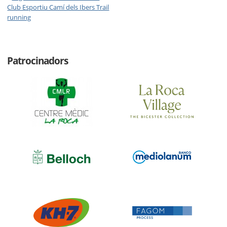
Club Esportiu Camí dels Ibers Trail
running
Patrocinadors