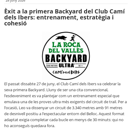
28 juny 2026
Èxit a la primera Backyard del Club Camí
dels Ibers: entrenament, estratègia i
cohesió
El passat dissabte 27 de juny, el Club Camí dels Ibers va celebrar la
seva primera Backyard. Lluny de ser una cita convencional,
l’esdeveniment es va plantejar com un entrenament especial que
emulava una de les proves ultra més exigents del circuit de trail. Per a
l’ocasió, Leo va dissenyar un circuit de 3.340 metres amb 91 metres
de desnivell positiu a l’espectacular entorn del Belloc. Aquest format
adaptat exigia completar cada bucle en menys de 30 minuts: qui no
ho aconseguís quedava fora.