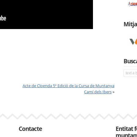
Mitj
Busca
Acte de Cloenda 5ª Edició de la Cursa de Muntanya
Camí dels Ibers
»
Contacte
Entitat 
muntan