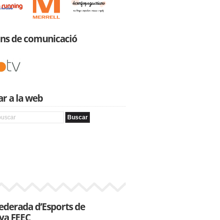
ans de comunicació
r a la web
federada d’Esports de
ya FEEC