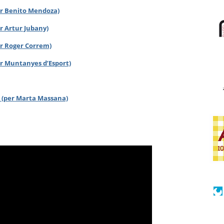
per Benito Mendoza)
er Artur Jubany)
er Roger Correm)
er Muntanyes d’Esport)
s (per Marta Massana)