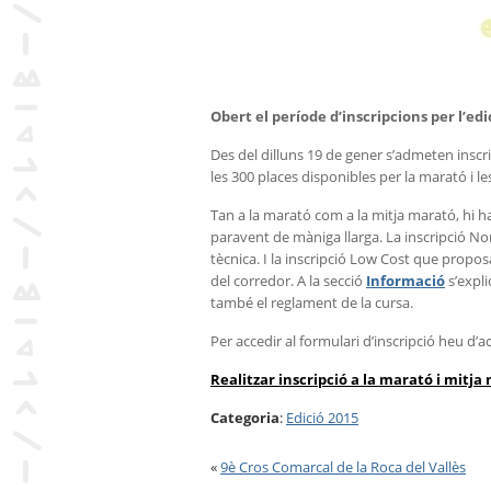
Obert el període d’inscripcions per l’edi
Des del dilluns 19 de gener s’admeten inscr
les 300 places disponibles per la marató i le
Tan a la marató com a la mitja marató, hi ha
paravent de màniga llarga. La inscripció No
tècnica. I la inscripció Low Cost que propo
del corredor. A la secció
Informació
s’expli
també el reglament de la cursa.
Per accedir al formulari d’inscripció heu d’a
Realitzar inscripció a la marató i mitja
Categoria
:
Edició 2015
«
9è Cros Comarcal de la Roca del Vallès