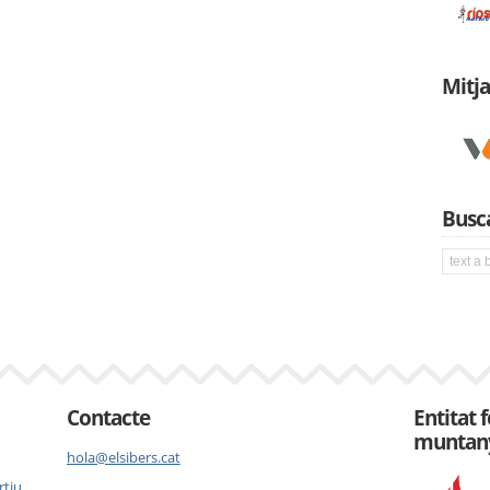
Mitj
Busca
Contacte
Entitat 
muntan
hola@elsibers.cat
rtiu