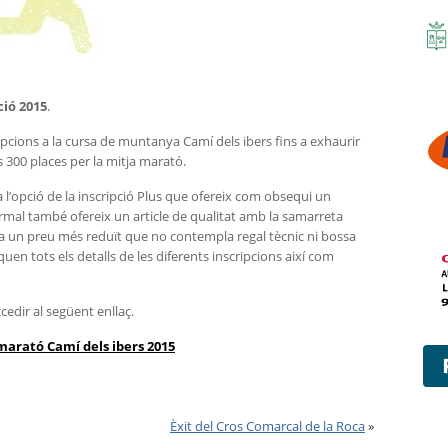
ció 2015
.
ipcions a la cursa de muntanya Camí dels ibers fins a exhaurir
s 300 places per la mitja marató.
 l’opció de la inscripció Plus que ofereix com obsequi un
rmal també ofereix un article de qualitat amb la samarreta
sa un preu més reduït que no contempla regal tècnic ni bossa
quen tots els detalls de les diferents inscripcions així com
ccedir al següent enllaç.
 marató Camí dels ibers 2015
Èxit del Cros Comarcal de la Roca
»