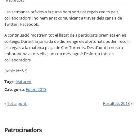
6 abril 2013
Les setmanes prèvies a la cursa hem sortejat regals cedits pels
col·laboradors i ho hem anat comunicant a través dels canals de
Twitter i Facebook.
A continuació mostrem tot el llistat dels participats premiats en els
sorteigs. Durant la jornada de diumenge els afortunats poden recollir
els regals a la mateixa plaça de Can Torrents. Des d’aquí la nostra
enhorabona a tots ells i, un cop més, agraïr l’esforç a tots els
col·laboradors.
[table id=6 /]
Tags:
featured
Categoria
:
Edició 2013
«
Tot a punt!
Resultats 2013
»
Patrocinadors