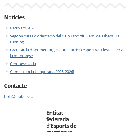
Notícies
Backyard 2026
Segona cursa d’orientació del Club Esportiu Camí dels Ibers Trail
running
Gran tarda d’aprenentatge sobre nutrició esportiva! Llestos per a
la muntanya!
Cronoescalada
Comencem la temporada 2025-2026!
Contacte
hola@elsibers.cat
Entitat
federada
d’Esports de